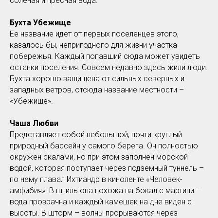
соленая и пресная вода.
Бухта Убежище
Ее название идет от первых поселенцев этого,
казалось бы, непригодного для жизни участка
побережья. Каждый попавший сюда может увидеть
останки поселения. Совсем недавно здесь жили люди.
Бухта хорошо защищена от сильных северных и
западных ветров, отсюда название местности –
«Убежище».
Чаша Любви
Представляет собой небольшой, почти круглый
природный бассейн у самого берега. Он полностью
окружен скалами, но при этом заполнен морской
водой, которая поступает через подземный туннель –
по нему плавал Ихтиандр в киноленте «Человек-
амфибия». В штиль она похожа на бокал с мартини –
вода прозрачна и каждый камешек на дне виден с
высоты. В шторм – волны прорываются через