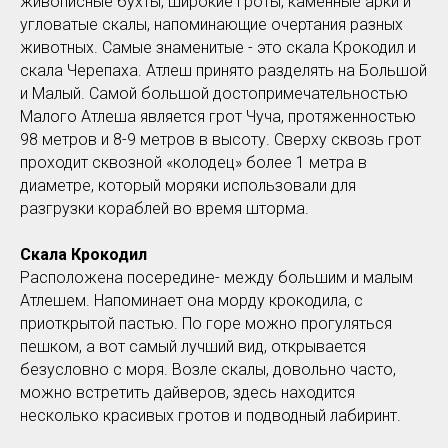
живописные бухты, широкие гроты, каменные арки и
угловатые скалы, напоминающие очертания разных
животных. Самые знаменитые - это скала Крокодил и
скала Черепаха. Атлеш принято разделять на Большой
и Малый. Самой большой достопримечательностью
Малого Атлеша является грот Чуча, протяженностью
98 метров и 8-9 метров в высоту. Сверху сквозь грот
проходит сквозной «колодец» более 1 метра в
диаметре, который моряки использовали для
разгрузки кораблей во время шторма.
Скала Крокодил
Расположена посередине- между большим и малым
Атлешем. Напоминает она морду крокодила, с
приоткрытой пастью. По горе можно прогуляться
пешком, а вот самый лучший вид, открывается
безусловно с моря. Возле скалы, довольно часто,
можно встретить дайверов, здесь находится
несколько красивых гротов и подводный лабиринт.