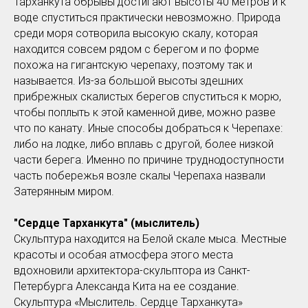
Тарханкута обрывы достигают высоты 40 метров и к
воде спуститься практически невозможно. Природа
среди моря сотворила высокую скалу, которая
находится совсем рядом с берегом и по форме
похожа на гигантскую черепаху, поэтому так и
называется. Из-за большой высоты здешних
прибрежных скалистых берегов спуститься к морю,
чтобы поплыть к этой каменной диве, можно разве
что по канату. Иные способы добраться к Черепахе:
либо на лодке, либо вплавь с другой, более низкой
части берега. Именно по причине труднодоступности
часть побережья возле скалы Черепаха назвали
Затерянным миром.
"Сердце Тарханкута" (мыслитель)
Скульптура находится на Белой скале мыса. Местные
красоты и особая атмосфера этого места
вдохновили архитектора-скульптора из Санкт-
Петербурга Александа Кита на ее создание.
Скульптура «Мыслитель. Сердце Тарханкута»