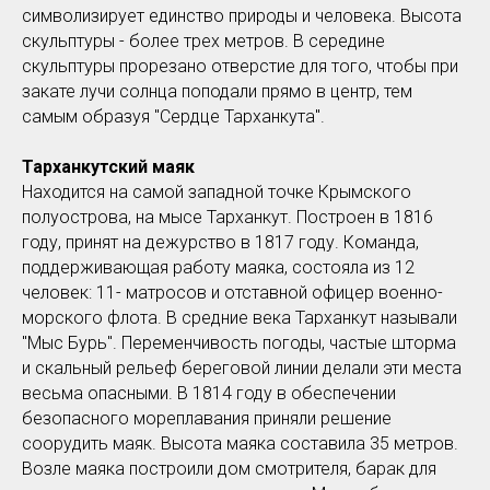
символизирует единство природы и человека. Высота
скульптуры - более трех метров. В середине
скульптуры прорезано отверстие для того, чтобы при
закате лучи солнца поподали прямо в центр, тем
самым образуя "Сердце Тарханкута".
Тарханкутский маяк
Находится на самой западной точке Крымского
полуострова, на мысе Тарханкут. Построен в 1816
году, принят на дежурство в 1817 году. Команда,
поддерживающая работу маяка, состояла из 12
человек: 11- матросов и отставной офицер военно-
морского флота. В средние века Тарханкут называли
"Мыс Бурь". Переменчивость погоды, частые шторма
и скальный рельеф береговой линии делали эти места
весьма опасными. В 1814 году в обеспечении
безопасного мореплавания приняли решение
соорудить маяк. Высота маяка составила 35 метров.
Возле маяка построили дом смотрителя, барак для