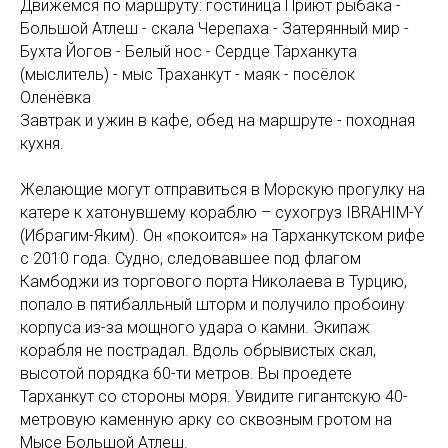
Движемся по маршруту: гостиница Приют рыбака -
Большой Атлеш - скала Черепаха - Затерянный мир -
Бухта Йогов - Белый нос - Сердце Тарханкута
(мыслитель) - мыс Траханкут - маяк - посёлок
Оленёвка
Завтрак и ужин в кафе, обед на маршруте - походная
кухня.
Желающие могут отправиться в Морскую прогулку на
катере к хатонувшему кораблю – сухогруз IBRAHIM-Y
(Ибрагим-Яким). Он «покоится» на Тарханкутском рифе
с 2010 года. Судно, следовавшее под флагом
Камбоджи из торгового порта Николаева в Турцию,
попало в пятибалльный шторм и получило пробоину
корпуса из-за мощного удара о камни. Экипаж
корабля не пострадал. Вдоль обрывистых скал,
высотой порядка 60-ти метров. Вы проедете
Тарханкут со стороны моря. Увидите гигантскую 40-
метровую каменную арку со сквозным гротом на
Мысе Большой Атлеш.